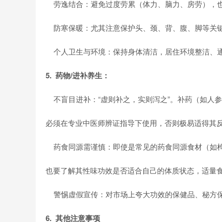
劳逸结合：避免过度劳累（体力、脑力、房劳），也
防寒保暖：尤其注意保护头、颈、背、腹、脚等关键
个人卫生与环境：保持身体清洁，居住环境整洁、
5. 药物/进补养生：
不盲目进补：“虚则补之，实则泻之”。补药（如人
必须在专业中医师辨证指导下使用，否则极易适得其反
药食同源需谨慎：即使是常见的药食同源食材（如枸
也要了解其性味功效是否适合自己的体质状态，适量
警惕虚假宣传：对市场上夸大功效的保健品、秘方
6. 其他注意事项