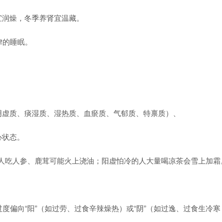
宜润燥，冬季养肾宜温藏。
律的睡眠。
阴虚质、痰湿质、湿热质、血瘀质、气郁质、特禀质）、
心状态。
的人吃人参、鹿茸可能火上浇油；阳虚怕冷的人大量喝凉茶会雪上加霜
偏向“阳”（如过劳、过食辛辣燥热）或“阴”（如过逸、过食生冷寒