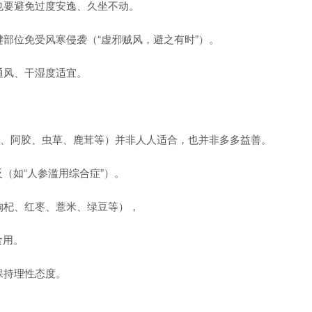
要避免过度安逸、久坐不动。
部位免受风寒侵袭（“虚邪贼风，避之有时”）。
通风、干湿度适宜。
参、阿胶、虫草、鹿茸等）并非人人适合，也并非多多益善。
（如“人参滥用综合症”）。
杞、红枣、薏米、绿豆等），
食用。
保持理性态度。