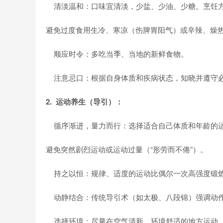
清淡温和：口味宜清淡，少盐、少油、少糖。烹饪方
避免过度食用生冷、寒凉（伤脾胃阳气）或辛辣、燥
顺应时令：多吃当季、当地的新鲜食物。
注意忌口：根据自身体质和疾病状态，知晓并遵守必
2. 运动养生（导引）：
循序渐进，量力而行：选择适合自己体质和年龄的运
避免突然剧烈运动或运动过量（“形劳而不倦”）。
持之以恒：规律、适度的运动比偶尔一次高强度锻
动静结合：传统导引术（如太极、八段锦）强调动作
选择环境：尽量在空气清新、环境舒适的地方运动。