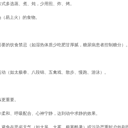
式多选蒸、煮、炖，少用煎、炸、烤。
热（易上火）的食物。
要的饮食禁忌（如湿热体质少吃肥甘厚腻，糖尿病患者控制糖分）
动（如太极拳、八段锦、五禽戏、散步、慢跑、游泳）。
炼更重要。
柔和、呼吸配合、心神宁静，达到动中求静的效果。
避免在恶劣天气（如大风、大雾、极寒酷暑）或污染严重时户外剧