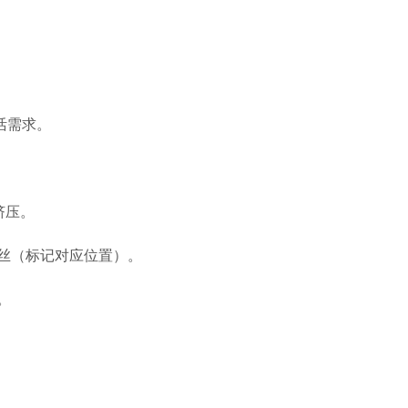
活需求。
挤压。
螺丝（标记对应位置）。
输。