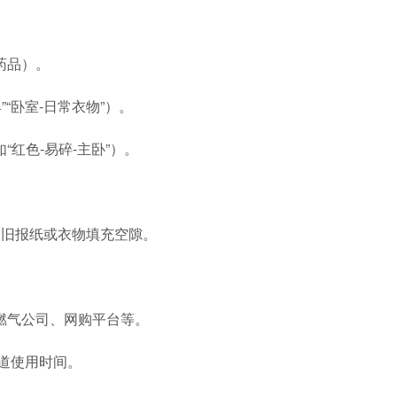
药品）。
“卧室-日常衣物”）。
红色-易碎-主卧”）。
用旧报纸或衣物填充空隙。
燃气公司、网购平台等。
道使用时间。