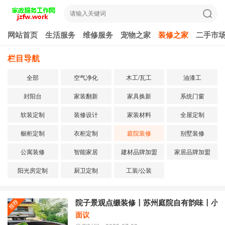
网站首页
生活服务
维修服务
宠物之家
装修之家
二手市
栏目导航
全部
空气净化
木工/瓦工
油漆工
封阳台
家装翻新
家具换新
系统门窗
软装定制
装修设计
家装材料
全屋定制
橱柜定制
衣柜定制
庭院装修
别墅装修
公寓装修
智能家居
建材品牌加盟
家居品牌加盟
阳光房定制
厨卫定制
工装/公装
院子景观点缀装修〡苏州庭院自有韵味〡小
面议