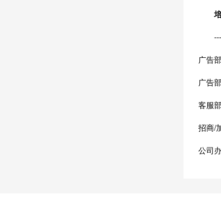
培
--
广告部
广告部招
客服部投
招商/加
公司办