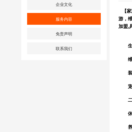
企业文化
【家
游，
服务内容
加盟
免责声明
生
联系我们
维
装
宠
二
休
养